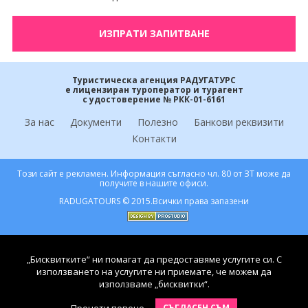
Екскурзии Швейцария
Екскурзии Швеция
Туристическа агенция РАДУГАТУРС
е лицензиран туроператор и турагент
с удостоверение № РКК-01-6161
За нас
Документи
Полезно
Банкови реквизити
Контакти
Този сайт е рекламен. Информация съгласно чл. 80 от ЗТ може да
получите в нашите офиси.
RADUGATOURS © 2015.Всички права запазени
„Бисквитките“ ни помагат да предоставяме услугите си. С
използването на услугите ни приемате, че можем да
използваме „бисквитки“.
СЪГЛАСЕН СЪМ