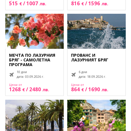
515
/
1007
816
/
1596
€
лв.
€
лв.
МЕЧТА ПО ЛАЗУРНИЯ
ПРОВАНС И
БРЯГ - САМОЛЕТНА
ЛАЗУРНИЯТ БРЯГ
ПРОГРАМА
10 дни
6 дни
дата: 03.09.2026 г.
дата: 18.09.2026 г.
Цени от
Цени от
1268
/
2480
864
/
1690
€
лв.
€
лв.