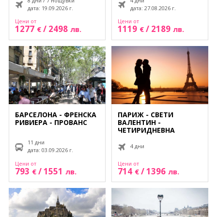
8 дни / 7 нощувки
4 дни
Екскурзии Швейцария
САМОЛЕТ И
дата: 19.09.2026 г.
дата: 27.08.2026 г.
ОБСЛУЖВАНЕ НА
БЪЛГАРСКИ ЕЗИК!
Цени от
Цени от
Екскурзии Швеция
1277
/
2498
1119
/
2189
€
лв.
€
лв.
БАРСЕЛОНА - ФРЕНСКА
ПАРИЖ - СВЕТИ
РИВИЕРА - ПРОВАНС
ВАЛЕНТИН -
ЧЕТИРИДНЕВНА
11 дни
4 дни
дата: 03.09.2026 г.
Цени от
Цени от
793
/
1551
714
/
1396
€
лв.
€
лв.