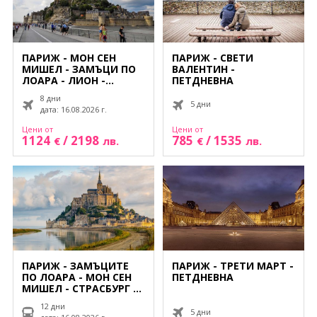
ПАРИЖ - МОН СЕН
ПАРИЖ - СВЕТИ
МИШЕЛ - ЗАМЪЦИ ПО
ВАЛЕНТИН -
ЛОАРА - ЛИОН -
ПЕТДНЕВНА
ТОРИНО
8 дни
5 дни
дата: 16.08.2026 г.
Цени от
Цени от
1124
/
2198
785
/
1535
€
лв.
€
лв.
ПАРИЖ - ЗАМЪЦИТЕ
ПАРИЖ - ТРЕТИ МАРТ -
ПО ЛОАРА - МОН СЕН
ПЕТДНЕВНА
МИШЕЛ - СТРАСБУРГ -
НИЦА - ВЕНЕЦИЯ
12 дни
5 дни