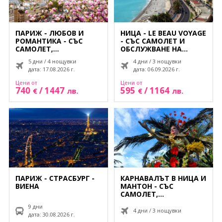
ПАРИЖ - ЛЮБОВ И
НИЦА - LE BEAU VOYAGE
РОМАНТИКА - СЪС
- СЪС САМОЛЕТ И
САМОЛЕТ,
ОБСЛУЖВАНЕ НА
ОБСЛУЖВАНЕ НА
БЪЛГАРСКИ ЕЗИК!
5 дни / 4 нощувки
4 дни / 3 нощувки
БЪЛГАРСКИ ЕЗИК!
дата: 17.08.2026 г.
дата: 06.09.2026 г.
ОТСТЪПКИ ЗА РАННИ
ЗАПИСВАНИЯ!
Цени от
Цени от
740
/
1447
595
/
1164
€
лв.
€
лв.
ПАРИЖ - СТРАСБУРГ -
КАРНАВАЛЪТ В НИЦА И
ВИЕНА
МАНТОН - СЪС
САМОЛЕТ,
ОБСЛУЖВАНЕ НА
9 дни
БЪЛГАРСКИ ЕЗИК
4 дни / 3 нощувки
дата: 30.08.2026 г.