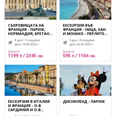
Контакти
Екскурзии Мароко
Екскурзии ОАЕ
0878 63 98 89
Запитване
Екскурзии Португалия
СЪКРОВИЩАТА НА
ЕКСКУРЗИЯ ВЪВ
ФРАНЦИЯ - ПАРИЖ,
ФРАНЦИЯ - НИЦА, КАН
Екскурзии Румъния
ПОСЛЕДВАЙТЕ НИ
НОРМАНДИЯ, БРЕТАН
И МОНАКО - ПЕРЛИТЕ
И ДОЛИНАТА НА
НА ЛАЗУРНИЯ БРЯГ -
8 дни / 7 нощувки
5 дни / 4 нощувки
ЛОАРА
СЪС САМОЛЕТ И
Екскурзии Русия
дата: 16.08.2026 г.
дата: 02.09.2026 г.
ОБСЛУЖВАНЕ НА
БЪЛГАРСКИ ЕЗИК!
Цени от
Цени от
Екскурзии Сърбия
1199
/
2345
595
/
1164
€
лв.
€
лв.
Екскурзии Турция
Екскурзии Унгария
Екскурзии Франция
Екскурзии Хърватия
ЕКСКУРЗИЯ В ИТАЛИЯ
ДИСНИЛЕНД - ПАРИЖ
И ФРАНЦИЯ - О-В
Екскурзии Чехия
САРДИНИЯ И О-В
КОРСИКА - СЪС