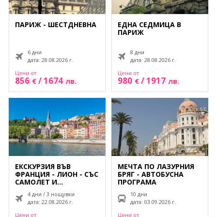
ПАРИЖ - ШЕСТДНЕВНА
ЕДНА СЕДМИЦА В
ПАРИЖ
6 дни
8 дни
дата: 28.08.2026 г.
дата: 28.08.2026 г.
Цени от
Цени от
856
/
1674
980
/
1917
€
лв.
€
лв.
ЕКСКУРЗИЯ ВЪВ
МЕЧТА ПО ЛАЗУРНИЯ
ФРАНЦИЯ - ЛИОН - СЪС
БРЯГ - АВТОБУСНА
САМОЛЕТ И
ПРОГРАМА
ОБСЛУЖВАНЕ НА
4 дни / 3 нощувки
10 дни
БЪЛГАРСКИ ЕЗИК!
дата: 22.08.2026 г.
дата: 03.09.2026 г.
Цени от
Цени от