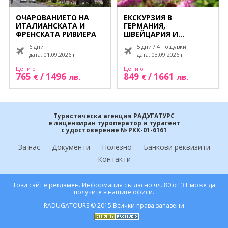
ОЧАРОВАНИЕТО НА
ЕКСКУРЗИЯ В
ИТАЛИАНСКАТА И
ГЕРМАНИЯ,
ФРЕНСКАТА РИВИЕРА
ШВЕЙЦАРИЯ И
ФРАНЦИЯ -
6 дни
5 дни / 4 нощувки
БОГАТСТВАТА НА
дата: 01.09.2026 г.
дата: 03.09.2026 г.
ЕЛЗАС И РЕЙН -
РЕНЕСАНС, ГОТИКА И
Цени от
Цени от
ПРИРОДА
765
/
1496
849
/
1661
€
лв.
€
лв.
Туристическа агенция РАДУГАТУРС
е лицензиран туроператор и турагент
с удостоверение № РКК-01-6161
За нас
Документи
Полезно
Банкови реквизити
Контакти
Този сайт е рекламен. Информация съгласно чл. 80 от ЗТ може да
получите в нашите офиси.
RADUGATOURS © 2015.Всички права запазени