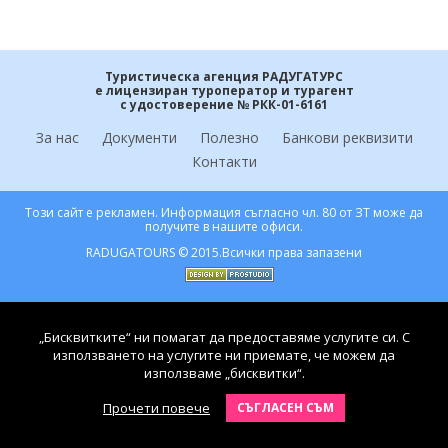
Контакти
Екскурзии Мароко
Екскурзии ОАЕ
0878 63 98 89
Запитване
Туристическа агенция РАДУГАТУРС
Екскурзии Португалия
е лицензиран туроператор и турагент
с удостоверение № РКК-01-6161
Екскурзии Румъния
ПОСЛЕДВАЙТЕ НИ
За нас
Документи
Полезно
Банкови реквизити
Контакти
Екскурзии Русия
Екскурзии Сърбия
Този сайт е рекламен. Информация съгласно чл. 80 от ЗТ може да
получите в нашите офиси.
Екскурзии Турция
RADUGATOURS © 2015.Всички права запазени
Екскурзии Унгария
Екскурзии Франция
„Бисквитките“ ни помагат да предоставяме услугите си. С
използването на услугите ни приемате, че можем да
Екскурзии Хърватия
използваме „бисквитки“.
Прочети повече
СЪГЛАСЕН СЪМ
Екскурзии Чехия