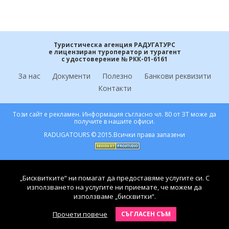
Туристическа агенция РАДУГАТУРС
е лицензиран туроператор и турагент
с удостоверение № РКК-01-6161
За нас
Документи
Полезно
Банкови реквизити
Контакти
Този сайт е рекламен. Информация съгласно чл. 80 от ЗТ може да
получите в нашите офиси.
RADUGATOURS © 2015.Всички права запазени
„Бисквитките“ ни помагат да предоставяме услугите си. С
използването на услугите ни приемате, че можем да
използваме „бисквитки“.
Прочети повече
СЪГЛАСЕН СЪМ