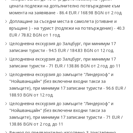
цената подлежи на допълнително потвърждение към
момента на заявяване - 86.4 EUR / 168.98 BGN от 2 год.
Доплащане за съседни места в самолета (отиване и
връщане ) - на турист (подлежи на потвърждение) - 40.3
EUR / 78.82 BGN от 1 год.
Целодневна екскурзия до Залцбург, при минимум 17
записани туристи - 94.5 EUR / 184.83 BGN от 12 год.
Целодневна екскурзия до Залцбург, при минимум 17
записани туристи - 71 EUR / 138.86 BGN от 2 год. до 11
Целодневна екскурзия до замъците "Линдерхоф" и
"Нойшванщайн" (без включени входни такси за
замъците), при минимум 17 записани туристи - 96.6 EUR /
188.93 BGN от 12 год.
Целодневна екскурзия до замъците "Линдерхоф" и
"Нойшванщайн" (без включени входни такси за
замъците), при минимум 17 записани туристи - 71 EUR /
138.86 BGN от 2 год. до 11
Вечеря по предварително изготвено 3-тристепенно