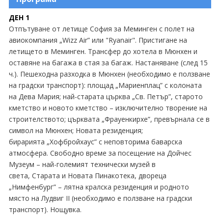
Екскурзии Швейцария
ДЕН 1
Екскурзии Швеция
Отпътуване от летище София за Меминген с полет на
авиокомпания „Wizz Air” или "Ryanair". Пристигане на
летището в Меминген. Трансфер до хотела в Мюнхен и
оставяне на багажа в стая за багаж. Настаняване (след 15
ч.). Пешеходна разходка в Мюнхен (необходимо е ползване
на градски транспорт): площад „Мариенплац” с колоната
на Дева Мария; най-старата църква „Св. Петър”, старото
кметство и новото кметство – изключително творение на
строителството; църквата „Фрауенкирхе”, превърнала се в
символ на Мюнхен; Новата резиденция;
бирарията „Хофбройхаус” с неповторима баварска
атмосфера. Свободно време за посещение на Дойчес
Музеум – най-големият технически музей в
света, Старата и Новата Пинакотека, двореца
„Нимфенбург” – лятна кралска резиденция и родното
място на Лудвиг II (необходимо е ползване на градски
транспорт). Нощувка.