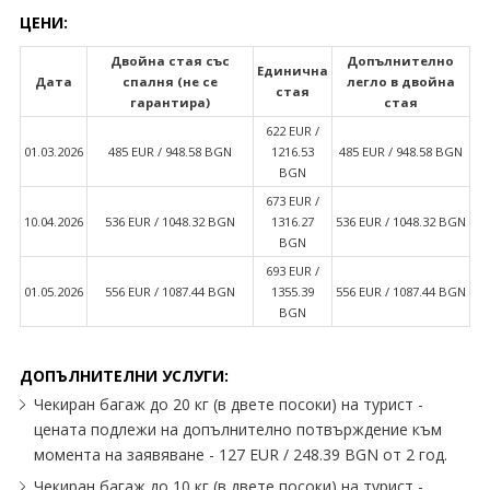
ЦЕНИ:
Двойна стая със
Допълнително
Единична
Дата
спалня (не се
легло в двойна
стая
гарантира)
стая
622 EUR /
01.03.2026
485 EUR / 948.58 BGN
1216.53
485 EUR / 948.58 BGN
BGN
673 EUR /
10.04.2026
536 EUR / 1048.32 BGN
1316.27
536 EUR / 1048.32 BGN
BGN
693 EUR /
01.05.2026
556 EUR / 1087.44 BGN
1355.39
556 EUR / 1087.44 BGN
BGN
ДОПЪЛНИТЕЛНИ УСЛУГИ:
Чекиран багаж до 20 кг (в двете посоки) на турист -
цената подлежи на допълнително потвърждение към
момента на заявяване - 127 EUR / 248.39 BGN от 2 год.
Чекиран багаж до 10 кг (в двете посоки) на турист -