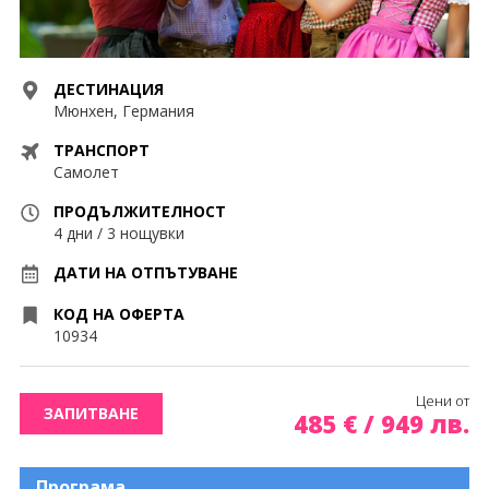
Контакти
Екскурзии Мароко
Екскурзии ОАЕ
0878 63 98 89
Запитване
ДЕСТИНАЦИЯ
Екскурзии Португалия
Мюнхен, Германия
Екскурзии Румъния
ПОСЛЕДВАЙТЕ НИ
ТРАНСПОРТ
Самолет
Екскурзии Русия
ПРОДЪЛЖИТЕЛНОСТ
Екскурзии Сърбия
4 дни / 3 нощувки
Екскурзии Турция
ДАТИ НА ОТПЪТУВАНЕ
КОД НА ОФЕРТА
Екскурзии Унгария
10934
Екскурзии Франция
Цени от
Екскурзии Хърватия
ЗАПИТВАНЕ
485
€
/
949
лв.
Екскурзии Чехия
Програма