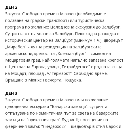
ДЕН 2
Закуска. Свободно време в Мюнхен (необходимо е
ползване на градски транспорт) или туристическа
програма по желание: Целодневна екскурзия до Залцбург.
Сутринта отпътуване за Залцбург. Пешеходна разходка в
историческия център на Залцбург (минимум 1 ч.): дворецът
„Мирабел” – лятна резиденция на залцбургските
архиепископи; крепостта „Хоензалцбург” – символ на
Моцартовия град, най-голямата напълно запазена крепост
в Централна Европа; улица „Гетрайдегасе” с родната къща
на Моцарт; площад „Алтермаркт”. Свободно време.
Връщане в Мюнхен вечерта. Нощувка.
ДЕН 3
Закуска. Свободно време в Мюнхен или по желание
целодневна екскурзия "Баварски замъци": сутринта
отпътуване по Романтичния път за света на баварските
замъци на "приказния крал" Лудвиг II; посещение на
фееричния замък "Линдерхоф" – шедьовър в стил барок и