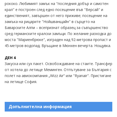
рококо. Любимият замък на "последния добър и самотен
крал" е построен след едно посещение във "Версай" и
единственият, завършен от него приживе; посещение на
замъка на рицарите "Нойшванщайн" в сърцето на
Баварските Алпи – всепризнат образец за съвършенство
сред германските кралски замъци. По желание разходка до
моста "Мариенбрюке", изграден над 92-метрова пропаст и
45-метров водопад. Връщане в Мюнхен вечерта. Нощувка.
ДЕН 4
Закуска или сух пакет. Освобождаване на стаите. Tрансфер
от хотела до летище Меминген. Отпътуване за България с
полет на авиокомпания „Wizz Air“ или "Ryanair". Пристигане
на летище София.
Допълнителна информация