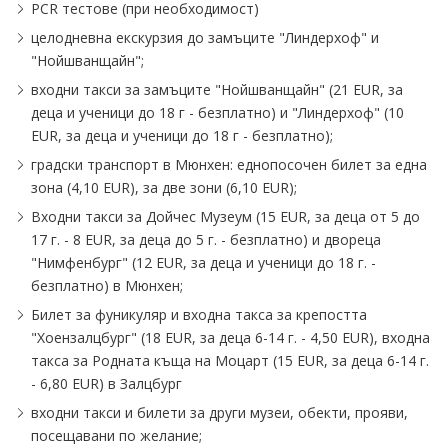
PCR тестове (при необходимост)
целодневна екскурзия до замъците "Линдерхоф" и
"Нойшванщайн";
входни такси за замъците "Нойшванщайн" (21 EUR, за
деца и ученици до 18 г - безплатно) и "Линдерхоф" (10
EUR, за деца и ученици до 18 г - безплатно);
градски транспорт в Мюнхен: еднопосочен билет за една
зона (4,10 EUR), за две зони (6,10 EUR);
Входни такси за Дойчес Музеум (15 EUR, за деца от 5 до
17 г. - 8 EUR, за деца до 5 г. - безплатно) и двореца
"Нимфенбург" (12 EUR, за деца и ученици до 18 г. -
безплатно) в Мюнхен;
Билет за фуникуляр и входна такса за крепостта
"Хоензалцбург" (18 EUR, за деца 6-14 г. - 4,50 EUR), входна
такса за Родната къща на Моцарт (15 EUR, за деца 6-14 г.
- 6,80 EUR) в Залцбург
входни такси и билети за други музеи, обекти, прояви,
посещавани по желание;