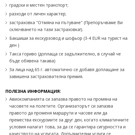
градски и местен транспорт;
разходи от личен характер;
застраховка "Отмяна на пътуване" (Препоръчваме Ви
сключването на тази застраховка!).
Бакшиши за екскурзовод и шофьор (3-4 EUR на турист на
ден )
Такса гориво (доплаща се задължително, в случай че
бъде обявена такава)
За лица над 65 г. автоматично се добавя доплащане за
завишена застрахователна премия.
ПОЛЕЗНА ИНФОРМАЦИЯ:
Авиокомпанията си запазва правото на промяна на
часовете на полетите. Организаторът си запазва
правото да променя маршрути и часове или да
премества екскурзиите за друг ден, когато климатичните
условия налагат това, за да се гарантира сигурността и
качеството на услугата. Допълнителни услуги се