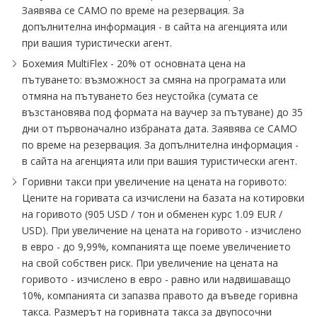
Заявява се САМО по време на резервация. За
допълнителна информация - в сайта на агенцията или
при вашия туристически агент.
Бохемия MultiFlex - 20% от основната цена на
пътуването: възможност за смяна на програмата или
отмяна на пътуването без неустойка (сумата се
възстановява под формата на ваучер за пътуване) до 35
дни от първоначално избраната дата. Заявява се САМО
по време на резервация. За допълнителна информация -
в сайта на агенцията или при вашия туристически агент.
Горивни такси при увеличение на цената на горивото:
Цените на горивата са изчислени на базата на котировки
на горивото (905 USD / тон и обменен курс 1.09 EUR /
USD). При увеличение на цената на горивото - изчислено
в евро - до 9,99%, компанията ще поеме увеличението
на свой собствен риск. При увеличение на цената на
горивото - изчислено в евро - равно или надвишаващо
10%, компанията си запазва правото да въведе горивна
такса. Размерът на горивната такса за двупосочни