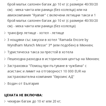
брой малък салонен багаж до 10 кг (с размери 40/30/20
см) - мека чанта или раница (без колелца) или на
авиокомпания "Ryanair" с включени летищни такси и 1
брой малък салонен багаж до 10 кг (с размери 40/30/20
см) - мека чанта или раница (без колелца)
трансфер летище - хотел - летище
3 нощувки със закуски в хотел "Ramada Encore by
Wyndham Munich Messe" 3* (или подобен) в Мюнхен;
Туристическа такса за престой в хотела
Пешеходна разходка в историческия център на Мюнхен;
Застраховка "Помощ при пътуване в чужбина" с
асистанс и лимит на отговорност 10 000 EUR на
застрахователна компания "Евроинс АД"
Водач от България
ЦЕНАТА НЕ ВКЛЮЧВА:
чекиран багаж до 10 кг или 20 кг;