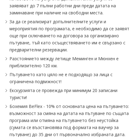
заявяват до 7 пълни работни дни преди датата на
заминаване при наличие на свободни места.
За да се реализират допълнителните услуги и
мероприятия по програмата, е необходимо да се заявят
още при сключването на договора за организирано
пътуване, тъй като осъществяването им е свързано с
предварителни резервации.
Разстоянието между летище Меминген и Мюнхен е
приблизително 120 км.
Пътуването като цяло не е подходящо за лица с
ограничена подвижност!
Екскурзията се провежда при минимум 20 записани
туристи!
Бохемия BeFlex - 10% от основната цена на пътуването:
възможност за смяна на датата на пътуване по същата
програма или отмяна на пътуването без неустойка
(сумата се възстановява под формата на ваучер за
пътуване) до 35 дни от първоначално избраната дата.