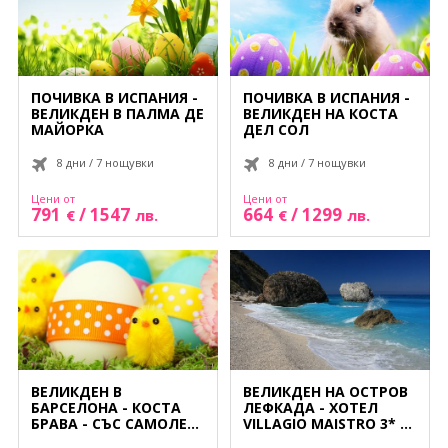
Контакти
Екскурзии Мароко
Екскурзии ОАЕ
0878 63 98 89
Запитване
Екскурзии Португалия
ПОЧИВКА В ИСПАНИЯ -
ПОЧИВКА В ИСПАНИЯ -
ВЕЛИКДЕН В ПАЛМА ДЕ
ВЕЛИКДЕН НА КОСТА
Екскурзии Румъния
ПОСЛЕДВАЙТЕ НИ
МАЙОРКА
ДЕЛ СОЛ
8 дни / 7 нощувки
8 дни / 7 нощувки
Екскурзии Русия
Цени от
Цени от
Екскурзии Сърбия
791
/
1547
664
/
1299
€
лв.
€
лв.
Екскурзии Турция
Екскурзии Унгария
Екскурзии Франция
Екскурзии Хърватия
ВЕЛИКДЕН В
ВЕЛИКДЕН НА ОСТРОВ
БАРСЕЛОНА - КОСТА
ЛЕФКАДА - ХОТЕЛ
Екскурзии Чехия
БРАВА - СЪС САМОЛЕТ,
VILLAGIO MAISTRO 3* -
НА БЪЛГАРСКИ ЕЗИК!
4 НОЩУВКИ - СЪС