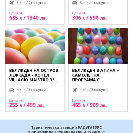
Екскурзии Швейцария
СОБСТВЕН ТРАНСПОРТ!
8 дни / 7 нощувки
5 дни / 4 нощувки
Цени от
Цени от
Екскурзии Швеция
685
/
1340
306
/
598
€
лв.
€
лв.
ВЕЛИКДЕН НА ОСТРОВ
ВЕЛИКДЕН В АТИНА –
ЛЕФКАДА - ХОТЕЛ
САМОЛЕТНА
VILLAGIO MAISTRO 3* -
ПРОГРАМА С
3 НОЩУВКИ - СЪС
ОБСЛУЖВАНЕ НА
СОБСТВЕН ТРАНСПОРТ!
БЪЛГАРСКИ ЕЗИК!
4 дни / 3 нощувки
4 дни / 3 нощувки
Цени от
Цени от
255
/
499
465
/
909
€
лв.
€
лв.
Туристическа агенция РАДУГАТУРС
е лицензиран туроператор и турагент