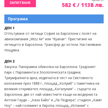
Екскурзии Швейцария
ЗАПИТВАНЕ
582
€
/
1138
лв.
Екскурзии Швеция
Програма
ДЕН 1
Отпътуване от летище София за Барселона с полет на
авиокомпания „Wizz Air” или "Ryanair". Пристигане на
летището в Барселона. Трансфер до хотела. Настаняване.
Нощувка.
ДЕН 2
Закуска. Панорамна обиколка на Барселона: Градският
парк с Парламента и Зоологическата градина;
Триумфалната арка, издигната в чест на Световното
изложение през 1888 г.; площад „Колумб“ с паметника на
великия откривател; площад „Каталуния“ – сърцето на
Барселона; две от най–известните къщи на модерниста
Антони Гауди – „Каза Байо“ и „Ла Педрера“; стадион „Камп
Ноу“ – най-големият в Европа; площад „Испания“ с