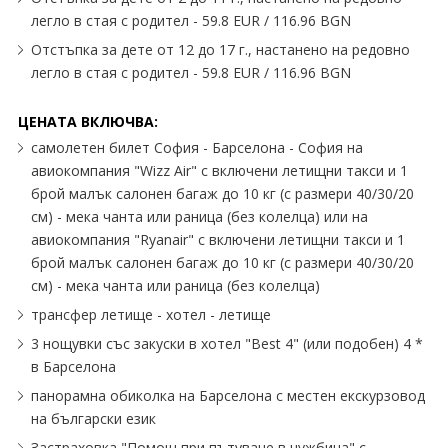
легло в стая с родител - 59.8 EUR / 116.96 BGN
Отстъпка за дете от 12 до 17 г., настанено на редовно
легло в стая с родител - 59.8 EUR / 116.96 BGN
ЦЕНАТА ВКЛЮЧВА:
самолетен билет София - Барселона - София на
авиокомпания "Wizz Air" с включени летищни такси и 1
брой малък салонен багаж до 10 кг (с размери 40/30/20
см) - мека чанта или раница (без колелца) или на
авиокомпания "Ryanair" с включени летищни такси и 1
брой малък салонен багаж до 10 кг (с размери 40/30/20
см) - мека чанта или раница (без колелца)
трансфер летище - хотел - летище
3 нощувки със закуски в хотел "Best 4" (или подобен) 4 *
в Барселона
панорамна обиколка на Барселона с местен екскурзовод
на български език
Застраховка "Помощ при пътуване в чужбина" с