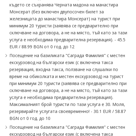
където се съхранява Черната мадона на манастира
Монсерат (без включен двупосочен билет за
железницата до манастира Монсерат) на турист при
минимум 20 туристи (заявява се предварително при
сключване на договора, а не на място, тъй като за тази
услуга е необходима предварителна резервация). - 45.5
EUR / 88.99 BGN от 0 год. до 12
Посещение на базиликата "Саграда Фамилия" с местен
екскурзовод на български език (с включена такса
резервация, входна такса, ползване на слушалки по
време на обиколката и местен екскурзовод) на турист
при минимум 20 туристи (заявява се предварително при
сключване на договора, а не на място, тъй като за тази
услуга е необходима предварителна резервация).
Максималният брой туристи по тази услуга е 30. Моля,
резервирайте услугата своевременно! - 30.1 EUR / 58.87
BGN от 0 год. до 10
Посещение на базиликата "Саграда Фамилия" с местен
екскурзовод на български език (с включена такса