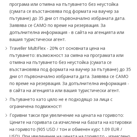
програма или отмяна на пътуването без неустойка
(сумата се възстановява под формата на ваучер за
пътуване) до 35 дни от първоначално избраната дата.
Заявява се САМО по време на резервация. За
допълнителна информация - в сайта на агенцията или
вашия туристически агент.
Traveller MultiFlex - 20% от основната цена на
пътуването: възможност за смяна на програмата или
отмяна на пътуването без неустойка (сумата се
възстановява под формата на ваучер за пътуване) до 35
дни от първоначално избраната дата. Заявява се САМО
по време на резервация. За допълнителна информация -
в сайта на агенцията или вашия туристически агент.
Пътуването като цяло не е подходящо за лица с
ограничена подвижност!
Горивни такси при увеличение на цената на горивото:
Цените на горивата са изчислени на базата на котировки
на горивото (905 USD / тон и обменен курс 1.09 EUR /
USD). При увеличение на цената на горивото - изчислено