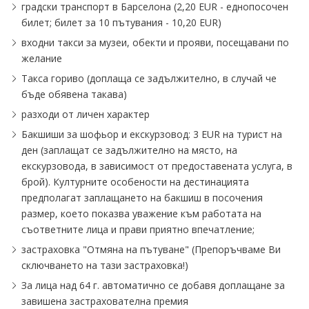
градски транспорт в Барселона (2,20 EUR - еднопосочен
билет; билет за 10 пътувания - 10,20 EUR)
входни такси за музеи, обекти и прояви, посещавани по
желание
Такса гориво (доплаща се задължително, в случай че
бъде обявена такава)
разходи от личен характер
Бакшиши за шофьор и екскурзовод: 3 EUR на турист на
ден (заплащат се задължително на място, на
екскурзовода, в зависимост от предоставената услуга, в
брой). Културните особености на дестинацията
предполагат заплащането на бакшиш в посочения
размер, което показва уважение към работата на
съответните лица и прави приятно впечатление;
застраховка "Отмяна на пътуване" (Препоръчваме Ви
сключването на тази застраховка!)
За лица над 64 г. автоматично се добавя доплащане за
завишена застрахователна премия