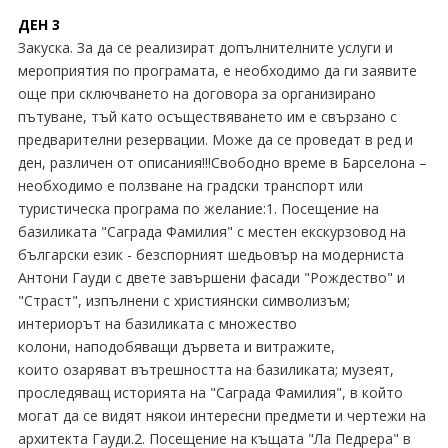
ДЕН 3
Закуска. За да се реализират допълнителните услуги и
мероприятия по програмата, е необходимо да ги заявите
още при сключването на договора за организирано
пътуване, тъй като осъществяването им е свързано с
предварителни резервации. Може да се проведат в ред и
ден, различен от описания!!!Свободно време в Барселона –
необходимо е ползване на градски транспорт или
туристическа програма по желание:1. Посещение на
базиликата "Саграда Фамилия" с местен екскурзовод на
български език - безспорният шедьовър на модерниста
Антони Гауди с двете завършени фасади "Рождество" и
"Страст", изпълнени с християнски символизъм;
интериорът на базиликата с множество
колони, наподобяващи дървета и витражите,
които озаряват вътрешността на базиликата; музеят,
проследяващ историята на "Саграда Фамилия", в който
могат да се видят някои интересни предмети и чертежи на
архитекта Гауди.2. Посещение на къщата "Ла Педрера" в