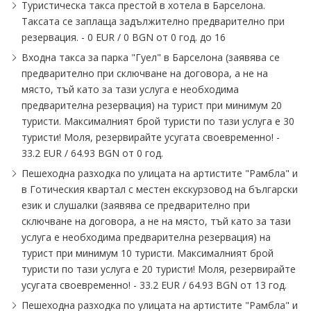
Туристическа такса престой в хотела в Барселона.
Таксата се заплаща задължително предварително при
резервация. - 0 EUR / 0 BGN от 0 год. до 16
Входна такса за парка "Гуел" в Барселона (заявява се
предварително при сключване на договора, а не на
място, тъй като за тази услуга е необходима
предварителна резервация) на турист при минимум 20
туристи. Максималният брой туристи по тази услуга е 30
туристи! Моля, резервирайте усугата своевременно! -
33.2 EUR / 64.93 BGN от 0 год.
Пешеходна разходка по улицата на артистите "Рамбла" и
в Готическия квартал с местен екскурзовод на български
език и слушалки (заявява се предварително при
сключване на договора, а не на място, тъй като за тази
услуга е необходима предварителна резервация) на
турист при минимум 10 туристи. Максималният брой
туристи по тази услуга е 20 туристи! Моля, резервирайте
усугата своевременно! - 33.2 EUR / 64.93 BGN от 13 год.
Пешеходна разходка по улицата на артистите "Рамбла" и