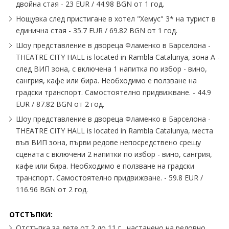
двойна стая - 23 EUR / 44.98 BGN от 1 год.
Нощувка след пристигане в хотел "Хемус" 3* на турист в
единична стая - 35.7 EUR / 69.82 BGN от 1 год.
Шоу представление в двореца Фламенко в Барселона -
THEATRE CITY HALL is located in Rambla Catalunya, зона А -
след ВИП зона, с включена 1 напитка по избор - вино,
сангрия, кафе или бира. Необходимо е ползване на
градски транспорт. Самостоятелно придвижване. - 44.9
EUR / 87.82 BGN от 2 год.
Шоу представление в двореца Фламенко в Барселона -
THEATRE CITY HALL is located in Rambla Catalunya, места
във ВИП зона, първи редове непосредствено срещу
сцената с включени 2 напитки по избор - вино, сангрия,
кафе или бира. Необходимо е ползване на градски
транспорт. Самостоятелно придвижване. - 59.8 EUR /
116.96 BGN от 2 год.
ОТСТЪПКИ:
Отстъпка за дете от 2 до 11 г., настанено на редовно