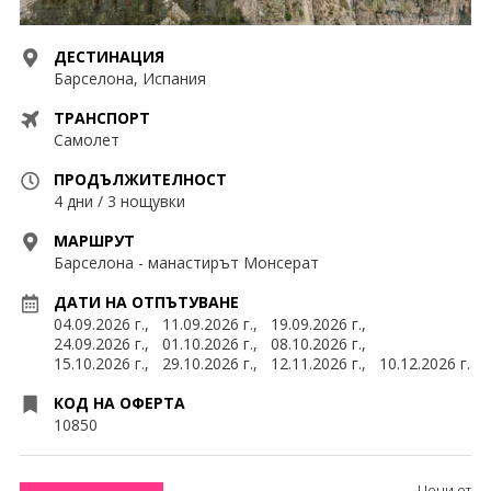
Контакти
Екскурзии Мароко
Екскурзии ОАЕ
ДЕСТИНАЦИЯ
0878 63 98 89
Запитване
Барселона, Испания
Екскурзии Португалия
ТРАНСПОРТ
Екскурзии Румъния
ПОСЛЕДВАЙТЕ НИ
Самолет
ПРОДЪЛЖИТЕЛНОСТ
Екскурзии Русия
4 дни / 3 нощувки
Екскурзии Сърбия
МАРШРУТ
Барселона - манастирът Монсерат
Екскурзии Турция
ДАТИ НА ОТПЪТУВАНЕ
Екскурзии Унгария
04.09.2026 г.,
11.09.2026 г.,
19.09.2026 г.,
24.09.2026 г.,
01.10.2026 г.,
08.10.2026 г.,
Екскурзии Франция
15.10.2026 г.,
29.10.2026 г.,
12.11.2026 г.,
10.12.2026 г.
КОД НА ОФЕРТА
Екскурзии Хърватия
10850
Екскурзии Чехия
Цени от