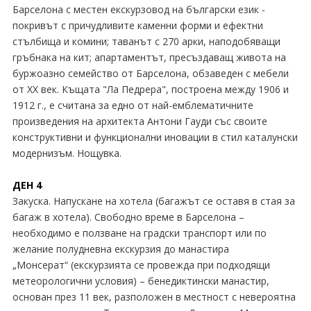
Барселона с местен екскурзовод на български език -
покривът с причудливите каменни форми и ефектни
стълбища и комини; таванът с 270 арки, наподобяващи
гръбнака на кит; апартаментът, пресъздаващ живота на
буржоазно семейство от Барселона, обзаведен с мебели
от XX век. Къщата "Ла Педрера", построена между 1906 и
1912 г., е считана за едно от най-емблематичните
произведения на архитекта Антони Гауди със своите
конструктивни и функционални иновации в стил каталунски
модернизъм. Нощувка.
ДЕН 4
Закуска. Напускане на хотела (багажът се оставя в стая за
багаж в хотела). Свободно време в Барселона –
необходимо е ползване на градски транспорт или по
желание полудневна екскурзия до манастира
„Монсерат“ (екскурзията се провежда при подходящи
метеорологични условия) – бенедиктински манастир,
основан през 11 век, разположен в местност с невероятна