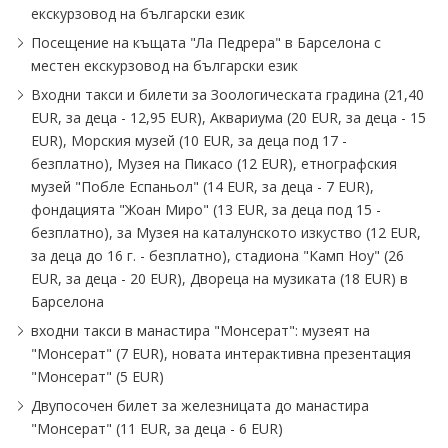
екскурзовод на български език
Посещение на къщата "Ла Педрера" в Барселона с
местен екскурзовод на български език
Входни такси и билети за Зоологическата градина (21,40
EUR, за деца - 12,95 EUR), Аквариума (20 EUR, за деца - 15
EUR), Морския музей (10 EUR, за деца под 17 -
безплатно), Музея на Пикасо (12 EUR), етнографския
музей "Побле Еспаньол" (14 EUR, за деца - 7 EUR),
фондацията "Жоан Миро" (13 EUR, за деца под 15 -
безплатно), за Музея на каталунското изкуство (12 EUR,
за деца до 16 г. - безплатно), стадиона "Камп Ноу" (26
EUR, за деца - 20 EUR), Двореца на музиката (18 EUR) в
Барселона
входни такси в манастира "Монсерат": музеят на
"Монсерат" (7 EUR), новата интерактивна презентация
"Монсерат" (5 EUR)
Двупосочен билет за железницата до манастира
"Монсерат" (11 EUR, за деца - 6 EUR)