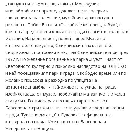
„танцуващите“ фонтани; хълмът Монтжуик с
многобройните паркове, художествени галерии и
заведения за развлечение; музейният архитектурен
резерват „Побле Еспаньол“ – забележителен „албум“, в
който са представени копия на сгради от всички области в
Испания; Националният дворец – днес Музей на
каталунското изкуство; Олимпийският пръстен със
съоръжения, построени в чест на Олимпийските игри през
1992 г. По желание посещение на парка „Гуел“ – част от
Световното културно и природно наследство на ЮНЕСКО
и най-посещаваният парк в града. Свободно време или по
желание пешеходна разходка по улицата на
артистите „Рамбла“ – най-оживената улица на града,
изобилстваща от музеи, необичайни магазинчета и живи
статуи и в Готическия квартал – старата част от
Барселона с криволичещи тесни улички и средновековни
сгради. Тук се издигат „Св. Еулалия“ – официалната
катедрала на града, Кметството на Барселона и
Женералитата. Нощувка.