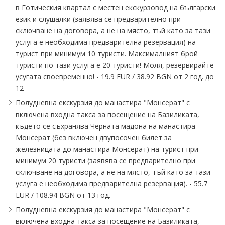
в Готическия квартал с местен екскурзовод на български
език и слушалки (заявява се предварително при
сключване на договора, а не на място, тъй като за тази
услуга е необходима предварителна резервация) на
турист при минимум 10 туристи. Максималният брой
туристи по тази услуга е 20 туристи! Моля, резервирайте
усугата своевременно! - 19.9 EUR / 38.92 BGN от 2 год. до
12
Полудневна екскурзия до манастира "Монсерат" с
включена входна такса за посещение на Базиликата,
където се съхранява Черната мадона на манастира
Монсерат (без включен двупосочен билет за
железницата до манастира Монсерат) на турист при
минимум 20 туристи (заявява се предварително при
сключване на договора, а не на място, тъй като за тази
услуга е необходима предварителна резервация). - 55.7
EUR / 108.94 BGN от 13 год.
Полудневна екскурзия до манастира "Монсерат" с
включена входна такса за посещение на Базиликата,