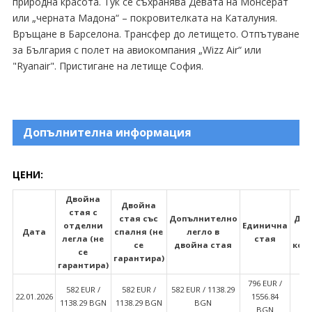
природна красота. Тук се съхранява Девата на Монсерат
или „черната Мадона“ – покровителката на Каталуния.
Връщане в Барселона. Трансфер до летището. Отпътуване
за България с полет на авиокомпания „Wizz Air“ или
"Ryanair". Пристигане на летище София.
Допълнителна информация
ЦЕНИ:
Двойна
Двойна
стая с
стая със
Допълнително
Дво
отделни
Единична
Дата
спалня (не
легло в
легла (не
стая
се
двойна стая
ком
се
гарантира)
гарантира)
796 EUR /
582 EUR /
582 EUR /
582 EUR / 1138.29
5
22.01.2026
1556.84
1138.29 BGN
1138.29 BGN
BGN
11
BGN