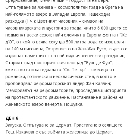
Средновековие; Мечите ями – гордостта на Берн.
Отпътуване за Женева – космополитен град на брега на
най-голямото езеро в Западна Европа. Пешеходна
разходка (1 ч.): Цветният часовник – символ на
часовникарската индустрия за града, чиито 6 000 цветя се
подменят всеки сезон; най-големият в Европа фонтан "Же
д'О", от който всяка секунда 500 литра вода се изхвърлят
на 140 м височина; Островчето на Жан-Жак Русо, където е
издигнат паметникът на най-видния женевски гражданин;
Старият град с историческия площад "Бург де Фур";
кметството и катедралата "Св. Петър" – смесица от
романски, готически и неокласически стил, в която е
проповядвал реформаторският лидер Жан Калвин;
Мемориалът на реформаторите, проследяващ историята
на протестантското движение. Настаняване в района на
Женевското езеро вечерта. Нощувка.
ДЕН 6
Закуска. Отпътуване за Цермат. Пристигане в селището
Теш. Изкачване със зъбчата железница до Цермат.