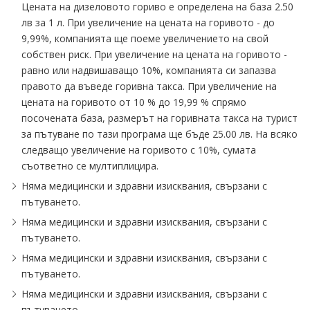
Цената на дизеловото гориво е определена на база 2.50
лв за 1 л. При увеличение на цената на горивото - до
9,99%, компанията ще поеме увеличението на свой
собствен риск. При увеличение на цената на горивото -
равно или надвишаващо 10%, компанията си запазва
правото да въведе горивна такса. При увеличение на
цената на горивото от 10 % до 19,99 % спрямо
посочената база, размерът на горивната такса на турист
за пътуване по тази програма ще бъде 25.00 лв. На всяко
следващо увеличение на горивото с 10%, сумата
съответно се мултиплицира.
Няма медицински и здравни изисквания, свързани с
пътуването.
Няма медицински и здравни изисквания, свързани с
пътуването.
Няма медицински и здравни изисквания, свързани с
пътуването.
Няма медицински и здравни изисквания, свързани с
пътуването.