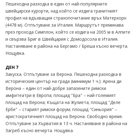
Пешеходна разходка в един от най-популярните
швейцарски курорти, над който се издига гранитният
профил на вдъхващия страхопочитание връх Матерхорн
(4478 м). Отпътуване за Италия. Маршрутът преминава
през прохода Симплон, който се издига на 2005 м в Алпите
и свързва Бриг в Швейцария с Домодосола в Италия.
Настаняване в района на Бергамо / Бреша късно вечерта.
Нощувка.
ДЕН 7
Закуска. Отпътуване за Верона. Пешеходна разходка в
историческия център на града (минимум 1 ч.): Арена ди
Верона – един от най-добре запазените римски
амфитеатри в Европа; площад "Бра" – най-големият
площад на Верона; Къщата на Жулиета; площад "Деле
Ербе" – старият римски форум; площад "Синьория" –
аристократичният площад на Верона. Свободно време.
Отпътуване за Хърватия в 13 ч. Настаняване в района на
Загреб късно вечерта. Нощувка.