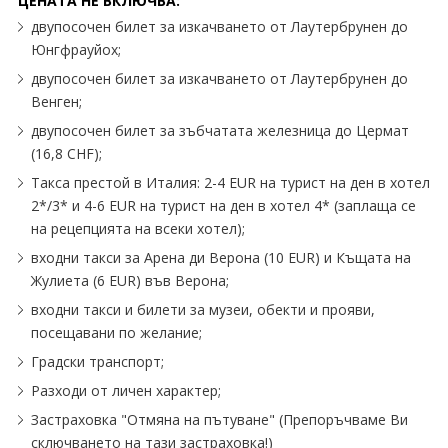
ЦЕНАТА НЕ ВКЛЮЧВА:
двупосочен билет за изкачването от Лаутербрунен до
Юнгфрауйох;
двупосочен билет за изкачването от Лаутербрунен до
Венген;
двупосочен билет за зъбчатата железница до Цермат
(16,8 CHF);
Такса престой в Италия: 2-4 EUR на турист на ден в хотел
2*/3* и 4-6 EUR на турист на ден в хотел 4* (заплаща се
на рецепцията на всеки хотел);
входни такси за Арена ди Верона (10 EUR) и Къщата на
Жулиета (6 EUR) във Верона;
входни такси и билети за музеи, обекти и прояви,
посещавани по желание;
Градски транспорт;
Разходи от личен характер;
Застраховка "Отмяна на пътуване" (Препоръчваме Ви
сключването на тази застраховка!)