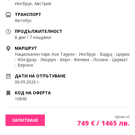
Контакти
Екскурзии Мароко
Инсбрук, Австрия
Екскурзии ОАЕ
ТРАНСПОРТ
0878 63 98 89
Запитване
Автобус
Екскурзии Португалия
ПРОДЪЛЖИТЕЛНОСТ
8 дни / 7 нощувки
Екскурзии Румъния
ПОСЛЕДВАЙТЕ НИ
МАРШРУТ
Екскурзии Русия
Национален парк Хое Таурен - Инсбрук - Вадуц - Цюрих
- Юнгфрау - Люцерн - Берн - Женева - Лозана - Цермат
Екскурзии Сърбия
- Верона
Екскурзии Турция
ДАТИ НА ОТПЪТУВАНЕ
06.09.2026 г.
Екскурзии Унгария
КОД НА ОФЕРТА
10840
Екскурзии Франция
Екскурзии Хърватия
Цени от
ЗАПИТВАНЕ
749
€
/
1465
лв.
Екскурзии Чехия