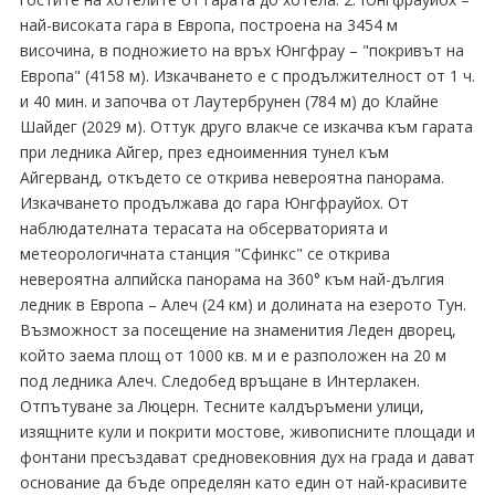
най-високата гара в Европа, построена на 3454 м
височина, в подножието на връх Юнгфрау – "покривът на
Европа" (4158 м). Изкачването е с продължителност от 1 ч.
и 40 мин. и започва от Лаутербрунен (784 м) до Клайне
Шайдег (2029 м). Оттук друго влакче се изкачва към гарата
при ледника Айгер, през едноименния тунел към
Айгерванд, откъдето се открива невероятна панорама.
Изкачването продължава до гара Юнгфрауйох. От
наблюдателната терасата на обсерваторията и
метеорологичната станция "Сфинкс" се открива
невероятна алпийска панорама на 360° към най-дългия
ледник в Европа – Алеч (24 км) и долината на езерото Тун.
Възможност за посещение на знаменития Леден дворец,
който заема площ от 1000 кв. м и е разположен на 20 м
под ледника Алеч. Следобед връщане в Интерлакен.
Отпътуване за Люцерн. Тесните калдъръмени улици,
изящните кули и покрити мостове, живописните площади и
фонтани пресъздават средновековния дух на града и дават
основание да бъде определян като един от най-красивите