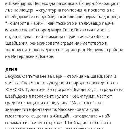
в Швейцария. Пешеходна разходка в Люцерн: Умиращият
лъв на Люцерн – скулптурна композиция, посветена на
швейцарските гвардейци, загинали при щурма на двореца
"Тюйлери" в Париж, "най-тъжното и вълнуващо парче
камък в света" според Марк Твен; Покритият мост с
водната кула – най-сниманият туристически обект в
Швейцария; ренесансовата сграда на кметството и
живописните площадчета в стария град. Нощувка в района
на Интерлакен / Люцерн.
ДЕН 5
Закуска. Отпътуване за Берн – столица на Швейцария и
част от Световното културно и природно наследство на
ЮНЕСКО. Туристическа програма: Бундесхаус – сградата на
швейцарския парламент; кулата "Кефигтурм", част от
градските защитни стени; улица "Марктгасе" със
знаменитите фонтанчета; Часовниковата кула;
кметството; къщата на Айнщайн; катедралата – най-
голямата и значима църква в Швейцария от късното