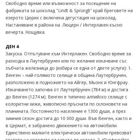
Свободно време или възможност за посещение на
фабриката за шоколад "Lindt & Sprüngli" край бреговете на
езерото Цюрих с включена дегустация на шоколад.
Настаняване в района на Люцерн / Интерлакен късно
вечерта. Нощувка.
ДЕН 4
Закуска. Отпътуване към Интерлакен. Свободно време за
разходка в Лаутербрунен или по желание изкачване със
зъбчата железница до (избира се една от двете услуги): 1.
Венген – най-голямото селище в община Лаутербрунен,
разположено в подножието на Айгер, Мьонх и Юнгфрау.
Изкачването започва от Лаутербрунен (784 м) и достига
до Венген (1274 м). Венген е типично алпийско селище с
колоритни хижи, живописно пръснати по склоновете на
планината. Постоянното население е 1300 души, а през
зимния сезон достига до 10 000 души. Във Венген, както и
в Цермат, е забранено движението на автомобили.
Единствено малките електрически автомобили превозват
гостите на хотелите от гарата до хотела. 2. Юнгфрауйох –