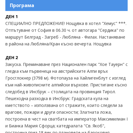
Екскурзии Швейцария
Програма
Екскурзии Швеция
ДЕН 1
СПЕЦИАЛНО ПРЕДЛОЖЕНИЕ! Нощувка в хотел "Хемус" ***.
Отпътуване от София в 06.30 ч. от автогара "Сердика" по
маршрут Белград - Загреб - Любляна - Филах. Настаняване
в района на Любляна/Кран късно вечерта. Нощувка
ДЕН 2
Закуска. Преминаване през Национален парк "Хое Тауерн" с
гледка към първенеца на австрийските Алпи връх
Гросглокнер (3798 м). Фотопауза на Хайлигенблут с изглед
към най-живописните алпийски върхове. Пристигане късно
следобед в Инсбрук – столицата на провинция Тирол.
Пешеходна разходка в Инсбрук: Градската кула на
кметството – използвана от стражите, които следели за
врагове, пожари и други опасности; Златната ложа,
построена в чест на сватбата на император Максимилиан І
и Бианка Мария Сфорца; катедралата "Св. Якоб",
построена през 18 век по плановете на бароковия