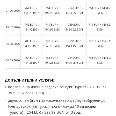
764 EUR /
764 EUR /
764 EUR /
764 EUR / 1494.25
21.06.2026
1494.25 BGN
1494.25 BGN
1494.25 BGN
BGN
749 EUR /
749 EUR /
749 EUR /
749 EUR / 1464.92
19.07.2026
1464.92 BGN
1464.92 BGN
1464.92 BGN
BGN
789 EUR /
789 EUR /
789 EUR /
789 EUR / 1543.15
05.08.2026
1543.15 BGN
1543.15 BGN
1543.15 BGN
BGN
764 EUR /
764 EUR /
764 EUR /
764 EUR / 1494.25
06.09.2026
1494.25 BGN
1494.25 BGN
1494.25 BGN
BGN
ДОПЪЛНИТЕЛНИ УСЛУГИ:
ползване на двойна седалка от един турист - 201 EUR /
393.12 BGN от 3 год.
двупосочен билет за изкачването от Лаутербрунен до
Юнгфрауйох (на турист при минимум 10 записани
туристи) - 204 EUR / 398.99 BGN от 3 год.