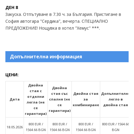
ДЕН 8
Закуска. Отпътуване в 7.30 ч. за България. Пристигане в
София автогара "Сердика", вечерта. СПЕЦИАЛНО
ПРЕДЛОЖЕНИЕ! Нощувка в хотел "Хемус" ***.
Допълнителна информация
ЦЕНИ:
Двойна
Двойна
стая с
стая със
Двойна стая
Допълнително
отделни
Дата
спалня (не
за
легло в
легла (не
се
комбиниране
двойна стая
се
гарантира)
гарантира)
800 EUR /
800 EUR /
800 EUR /
800 EUR / 1564.66
18.05.2026
1564.66 BGN
1564.66 BGN
1564.66 BGN
BGN