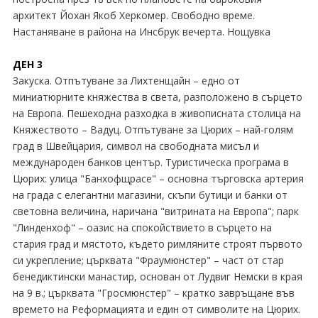
архитект Йохан Якоб Херкомер. Свободно време.
Настаняване в района на Инсбрук вечерта. Нощувка
ДЕН 3
Закуска. Отпътуване за Лихтенщайн – едно от
миниатюрните княжества в света, разположено в сърцето
на Европа. Пешеходна разходка в живописната столица на
Княжеството – Вадуц. Отпътуване за Цюрих – най-голям
град в Швейцария, символ на свободната мисъл и
международен банков център. Туристическа програма в
Цюрих: улица "Банхофщрасе" – основна търговска артерия
на града с елегантни магазини, скъпи бутици и банки от
световна величина, наричана "витрината на Европа"; парк
"Линденхоф" – оазис на спокойствието в сърцето на
стария град и мястото, където римляните строят първото
си укрепление; църквата "Фраумюнстер" – част от стар
бенедиктински манастир, основан от Лудвиг Немски в края
на 9 в.; църквата "Гросмюнстер" – кратко завръщане във
времето на Реформацията и един от символите на Цюрих.