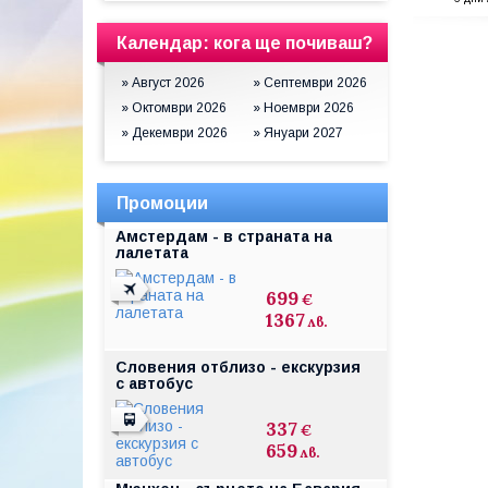
Календар: кога ще почиваш?
» Август 2026
» Септември 2026
» Октомври 2026
» Ноември 2026
» Декември 2026
» Януари 2027
Промоции
Амстердам - в страната на
лалетата
699
€
1367
лв.
Словения отблизо - екскурзия
с автобус
337
€
659
лв.