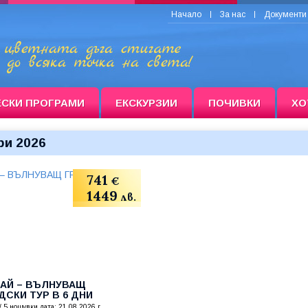
Начало
За нас
Документи
ЕСКИ ПРОГРАМИ
ЕКСКУРЗИИ
ПОЧИВКИ
ХО
ри 2026
741
€
1449
лв.
АЙ – ВЪЛНУВАЩ
ДСКИ ТУР В 6 ДНИ
/ 5 нощувки дата: 21.08.2026 г.