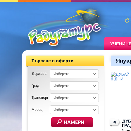
УЧЕНИЧ
Януа
Търсене в оферти
Държава
Град
Транспорт
Месец
ДУБ
ГРА
6 дни 