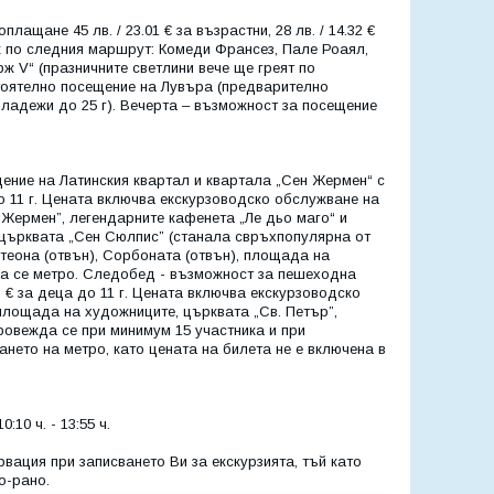
щане 45 лв. / 23.01 € за възрастни, 28 лв. / 14.32 €
к по следния маршрут: Комеди Франсез, Пале Роаял,
ж V“ (празничните светлини вече ще греят по
тоятелно посещение на Лувъра (предварително
младежи до 25 г). Вечерта – възможност за посещение
ение на Латинския квартал и квартала „Сен Жермен“ с
 до 11 г. Цената включва екскурзоводско обслужване на
 Жермен”, легендарните кафенета „Ле дьо маго“ и
 църквата „Сен Сюлпис” (станала свръхпопулярна от
еона (отвън), Сорбоната (отвън), площада на
зва се метро. Следобед - възможност за пешеходна
3 € за деца до 11 г. Цената включва екскурзоводско
площада на художниците, църквата „Св. Петър”,
ровежда се при минимум 15 участника и при
ането на метро, като цената на билета не е включена в
10 ч. - 13:55 ч.
вация при записването Ви за екскурзията, тъй като
о-рано.