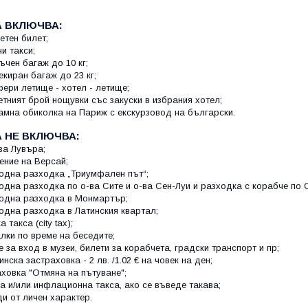
 ВКЛЮЧВА:
тен билет;
и такси;
ръчен багаж до 10 кг;
чекиран багаж до 23 кг;
ери летище - хотел - летище;
тният брой нощувки със закуски в избрания хотел;
мна обиколка на Париж с екскурзовод на български.
 НЕ ВКЛЮЧВА:
за Лувъра;
ние на Версай;
одна разходка „Триумфален път“;
дна разходка по о-ва Сите и о-ва Сен-Луи и разходка с корабче по 
одна разходка в Монмартър;
дна разходка в Латинския квартал;
 такса (city tax);
ки по време на беседите;
е за вход в музеи, билети за корабчета, градски транспорт и пр;
нска застраховка - 2 лв. /1.02 € на човек на ден;
ховка "Отмяна на пътуване";
а и/или инфлационна такса, ако се въведе такава;
и от личен характер.