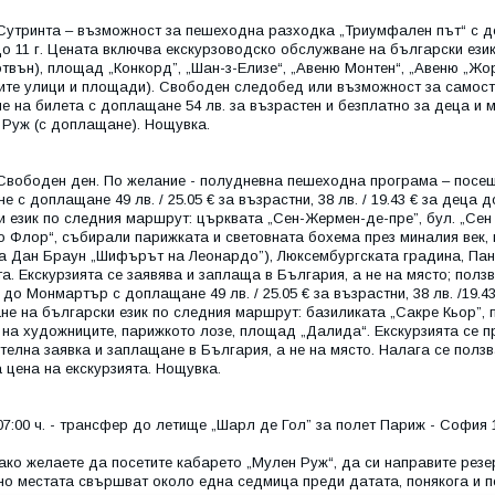
Сутринта – възможност за пешеходна разходка „Триумфален път“ с допла
до 11 г. Цената включва екскурзоводско обслужване на български ези
твън), площад „Конкорд”, „Шан-з-Елизе“, „Авеню Монтен“, „Авеню „Жор
ите улици и площади). Свободен следобед или възможност за самос
е на билета с доплащане 54 лв. за възрастен и безплатно за деца и 
 Руж (с доплащане). Нощувка.
 Свободен ден. По желание - полудневна пешеходна програма – посещ
 с доплащане 49 лв. / 25.05 € за възрастни, 38 лв. / 19.43 € за деца
и език по следния маршрут: църквата „Сен-Жермен-де-пре”, бул. „Сен
о Флор“, събирали парижката и световната бохема през миналия век,
а Дан Браун „Шифърът на Леонардо”), Люксембургската градина, Пант
а. Екскурзията се заявява и заплаща в България, а не на място; пол
до Монмартър с доплащане 49 лв. / 25.05 € за възрастни, 38 лв. /19.4
не на български език по следния маршрут: базиликата „Сакре Кьор”, 
на художниците, парижкото лозе, площад „Далида“. Екскурзията се п
елна заявка и заплащане в България, а не на място. Налага се ползв
 цена на екскурзията. Нощувка.
07:00 ч. - трансфер до летище „Шарл де Гол” за полет Париж - София 10:
ако желаете да посетите кабарето „Мулен Руж“, да си направите резер
но местата свършват около една седмица преди датата, понякога и п