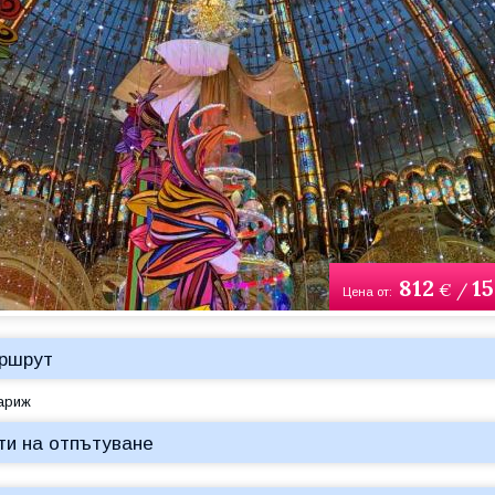
812
1
€ /
Цена от:
ршрут
ариж
ти на отпътуване