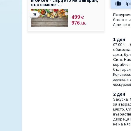
Мюнхен - сърцето на Бавария,
Пр
със самолет...
Екскурзи
499
€
багаж и ч
976
лв.
Лети се 
1 ден
07:00 ч. 
обиколка 
арка, бул
Сите. На
корабче п
българск
Консиерж
заявка и 
екскурзо
2 ден
Закуска. 
за възрас
място. С
възрастни
двореца 
не на мяс