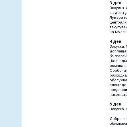
3 ден
Закуска. 
за деца 
Лувъра (о
централн
закупуван
на Мулен
4 ден
Закуска.
доплащане
българск
„Кафе дь
романа н
Сорбонат
разходка 
обслужва
площада 
предварит
пакетната
5 ден
Закуска. 
Добре е, 
обикнове