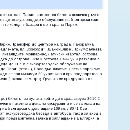
ожен хотел в Париж, самолетен билет с включен ръчен
летище, екскурзоводско обслужване на български език.
нните коледни базари в центъра на Париж.
 в Париж. Трансфер до центъра на града. Панорамна
Мадлената, пл. „Конкорд”, „Шан-з-Елизе”, Триумфалната
, Инвалидите, Монпарнас, Латински квартал, острова
дка до острова Сите и острова Сен-Луи и разходка с
 деца до 11 г. и с екскурзоводско обслужване на
де-Пари” (отвън), Пале дьо Жюстис, Светия параклис,
ежда се при минимум 20 участника и при предварителна
ена (ползва се метро). Групата се придружава от
ро) билетът за кулата, който до върха струва 36,10 €
включен в пакетната цена на екскурзията и се заплаща на
на български с доплащане 169 лв. / 86.41 € за
орт, екскурзоводска беседа в автобуса, такса за вход в
 при предварителна заявка и заплащане в България, а