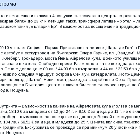
ограма
ята е петдневна и включва 4 нощувки със закуски в централно разпол
екиран багаж до 23 кг и летищни такси, трансфери летище – хотел – 
с авиокомпания „България Ер”. Възможност за посещение на традицио
- 09:10 ч. полет София – Париж. Пристигане на летище „Шарл де Гол”
с автобус и екскурзовод на български: Опера Гарние, пл. „Вандом”, 
. „Клебер”, Трокадеро, моста Йена, Айфелова кула, Военното училище
станяване в хотела. Свободно време. Възможност за пешеходна разхо
о Сена с доплащане 80 лв. / 44.99 € за възрастни и 44 лв. / 22.50 € за
и език по следния маршрут: острова Сен Луи, катедралата „Нотр-Дам-
ери, площад „Шатле“, Новия мост, разходка с корабче по Сена. Пров
заплащане в България, цената включва билет за едночасов круиз по С
вода. Нощувка.
Сутринта – Възможност за качване на Айфеловата кула (ползва се мет
тни, 18,10 € за младежи от 12 до 24 г. и 9,10 € за деца до 11 г. не е 
ледобед – възможност за посещение на двореца Версай с екскурзовод 
, 134 лв. / 68.51 € за деца и младежи до 25 г. Цената включва трансп
и градините. Екскурзията се провежда се при минимум 20 участника и
то. Нощувка.