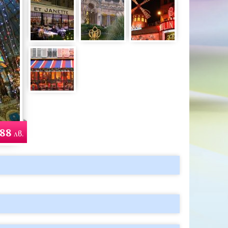
588
лв.