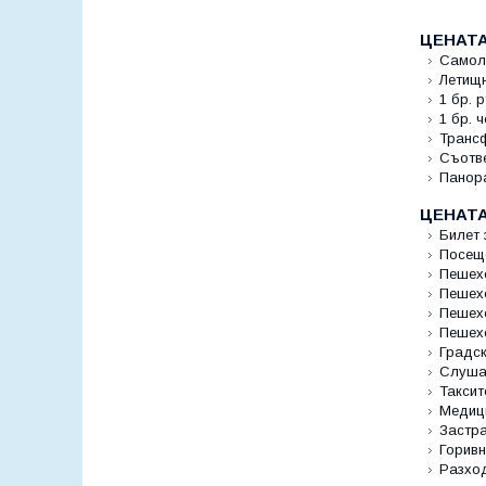
ЦЕНАТА
Самоле
Летищн
1 бр. 
1 бр. 
Трансф
Съотве
Панора
ЦЕНАТА
Билет 
Посеще
Пешех
Пешехо
Пешех
Пешехо
Градска
Слушал
Таксит
Медици
Застра
Горивн
Разход