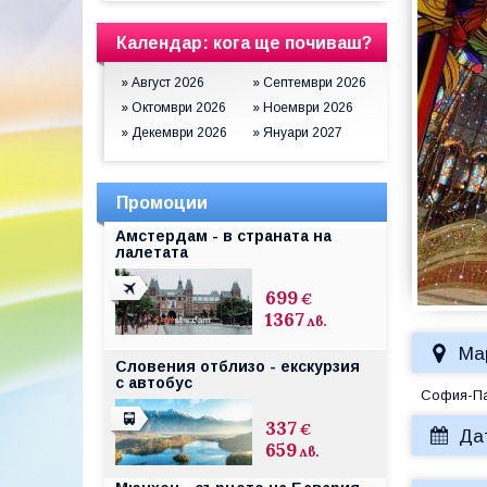
Календар: кога ще почиваш?
» Август 2026
» Септември 2026
» Октомври 2026
» Ноември 2026
» Декември 2026
» Януари 2027
Промоции
Амстердам - в страната на
лалетата
699
€
1367
лв.
Ма
Словения отблизо - екскурзия
с автобус
София-П
337
€
Да
659
лв.