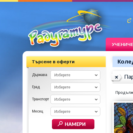
УЧЕНИЧ
Коле
Търсене в оферти
Държава
Пар
Град
Продължи
Транспорт
Месец