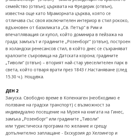
семейство (отвън); църквата на Фредерик (отвън),
известна още като Мраморната църква, която се
отличава със своя изключителен интериор в стил рококо,
вдъхновен от базиликата „Св. Петър“ в Рим и
впечатляващия си купол, който доминира в пейзажа на
града; замъкът и градините „Розенборг” (отвън), построен
в холандски ренесансов стил, в който днес се съхраняват
кралските съкровища на Датската корона; градините
„Тиволи“ (отвън) – вторият най-стар увеселителен парк в
света, който отваря врати през 1843 г.Настаняване (след
15.30 ч.). Нощувка.
ДЕН 2
Закуска. Свободно време в Копенхаген (необходимо е
ползване на градски транспорт) с възможност за
индивидуално посещение на Музея на книгата на Гинес,
замъка „Розенборг” или градините „Тиволи”
или туристическа програма по желание и срещу
допълнително заплащане - Екскурзия до Хелзингор и