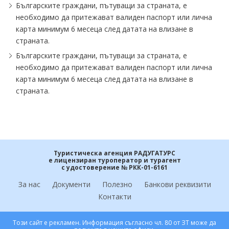
Българските граждани, пътуващи за страната, е
необходимо да притежават валиден паспорт или лична
карта минимум 6 месеца след датата на влизане в
страната.
Българските граждани, пътуващи за страната, е
необходимо да притежават валиден паспорт или лична
карта минимум 6 месеца след датата на влизане в
страната.
Туристическа агенция РАДУГАТУРС
е лицензиран туроператор и турагент
с удостоверение № РКК-01-6161
За нас
Документи
Полезно
Банкови реквизити
Контакти
Този сайт е рекламен. Информация съгласно чл. 80 от ЗТ може да