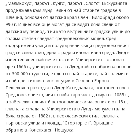
„Малмьохус”; паркът „Кунгс”; паркът „Слотс”. Екскурзията
продължава към Лунд - един от най-старите градове в
Швеция, основан от датския крал Свен I Вилобради около
990 г. И днес все още могат да се видят ясни следи от
датския му период, тъй като вътрешните градски улици до
голяма степен следват средновековния модел. Сред
калдъръмени улици и пoлудървени къщи средновековният
град се слива с модерни сгради и иновативна среда. Лунд е
известен днес най-вече със своя Университет - основан
през 1666 г., университетът в Лунд, който наброява повече
от 300 000 студенти, е една от най-старите, най-големите
и най-престижните институции в Северна Европа.
Пешеходна разходка в Лунд: Катедралата, построена през
Средновековието, чиято най-стара част датира от 1085 г.,
а забележителният й астрономически часовник е от 15 в.;
главната сграда на Университета в Лунд - монумeнтална
бяла сграда от 1882 г. в неокласически стил; главната
търговска улица и площад "Сторторгет". Връщане
обратно в Копенхаген. Нощувка.