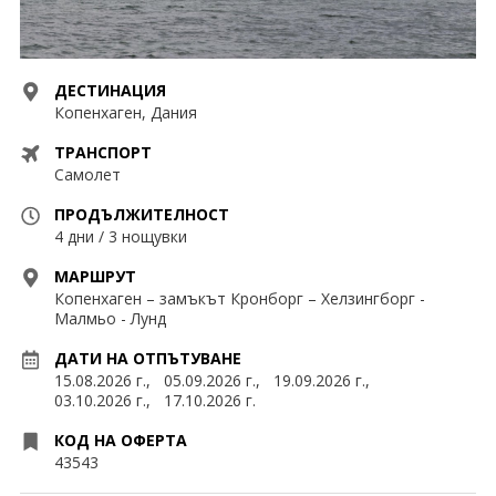
Контакти
Екскурзии Мароко
Екскурзии ОАЕ
0878 63 98 89
Запитване
ДЕСТИНАЦИЯ
Екскурзии Португалия
Копенхаген, Дания
Екскурзии Румъния
ПОСЛЕДВАЙТЕ НИ
ТРАНСПОРТ
Самолет
Екскурзии Русия
ПРОДЪЛЖИТЕЛНОСТ
Екскурзии Сърбия
4 дни / 3 нощувки
Екскурзии Турция
МАРШРУТ
Копенхаген – замъкът Кронборг – Хелзингборг -
Малмьо - Лунд
Екскурзии Унгария
ДАТИ НА ОТПЪТУВАНЕ
Екскурзии Франция
15.08.2026 г.,
05.09.2026 г.,
19.09.2026 г.,
03.10.2026 г.,
17.10.2026 г.
Екскурзии Хърватия
КОД НА ОФЕРТА
Екскурзии Чехия
43543