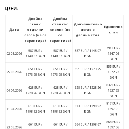
ЦЕНИ:
Двойна
Двойна
стая с
стая със
Допълнително
Единична
Дата
отделни
спалня (не
легло в
стая
легла (не се
се
двойна стая
гарантира)
гарантира)
791 EUR /
587 EUR /
587 EUR /
587 EUR / 1148.07
02.03.2026
1547.06
1148.07 BGN
1148.07 BGN
BGN
BGN
855 EUR /
651 EUR /
651 EUR /
651 EUR / 1273.25
25.03.2026
1672.23
1273.25 BGN
1273.25 BGN
BGN
BGN
832 EUR /
628 EUR /
628 EUR /
628 EUR / 1228.26
04.04.2026
1627.25
1228.26 BGN
1228.26 BGN
BGN
BGN
817 EUR /
613 EUR /
613 EUR /
613 EUR / 1198.92
11.04.2026
1597.91
1198.92 BGN
1198.92 BGN
BGN
BGN
868 EUR /
664 EUR /
664 EUR /
664 EUR / 1298.67
23.05.2026
1697.66