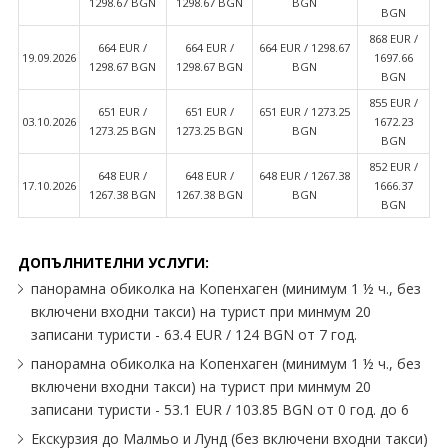
1298.67 BGN
1298.67 BGN
BGN
BGN
868 EUR /
664 EUR /
664 EUR /
664 EUR / 1298.67
19.09.2026
1697.66
1298.67 BGN
1298.67 BGN
BGN
BGN
855 EUR /
651 EUR /
651 EUR /
651 EUR / 1273.25
03.10.2026
1672.23
1273.25 BGN
1273.25 BGN
BGN
BGN
852 EUR /
648 EUR /
648 EUR /
648 EUR / 1267.38
17.10.2026
1666.37
1267.38 BGN
1267.38 BGN
BGN
BGN
ДОПЪЛНИТЕЛНИ УСЛУГИ:
панорамна обиколка на Копенхаген (минимум 1 ½ ч., без
включени входни такси) на турист при минмум 20
записани туристи - 63.4 EUR / 124 BGN от 7 год.
панорамна обиколка на Копенхаген (минимум 1 ½ ч., без
включени входни такси) на турист при минмум 20
записани туристи - 53.1 EUR / 103.85 BGN от 0 год. до 6
Eкскурзия до Малмьо и Лунд (без включени входни такси)