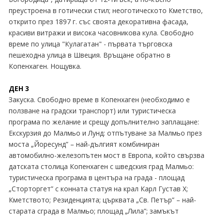
преустроена в готически стил; неоготическото Кметство,
открито през 1897 г. със своята декоративна фасада,
красиви витражи и висока часовникова кула. Свободно
време по улица "Кулагатан" - първата търговска
пешеходна улица в Швеция. Връщане обратно в
Копенхаген. Нощувка.
ДЕН 3
Закуска. Свободно време в Копенхаген (необходимо е
ползване на градски транспорт) или туристическа
програма по желание и срещу допълнително заплащане:
Екскурзия до Малмьо и Лунд: отпътуване за Малмьо през
моста „Йоресунд” – най-дългият комбиниран
автомобилно-железопътен мост в Европа, който свързва
датската столица Копенхаген с шведския град Малмьо:
туристическа програма в центъра на града - площад
„Сторторгет” с конната статуя на крал Карл Густав X;
Кметството; Резиденцията; църквата „Св. Петър” – най-
старата сграда в Малмьо; площад „Лила”; замъкът