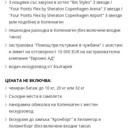
3 нощувки със закуски в хотел "Ibis Styles" 3 звезди /
"Four Points Flex by Sheraton Copenhagen Arena" 3 звезди /
"Four Points Flex by Sheraton Copenhagen Airport" 3 звезди
(или подобни) в Копенхаген
пешеходна разходка в Копенхаген (без включени входни
такси)
застраховка "Помощ при пътуване в чужбина" с асистанс
и лимит на отговорност 10 000 EUR на застрахователна
компания "Евроинс АД"
водач-екскурзовод от България
ЦЕНАТА НЕ ВКЛЮЧВА:
чекиран багаж до 10 кг, 20 кг или 32 кг
Съседни места в самолета
панорамна обиколка на Копенхаген с местен
екскурзовод
Екскурзия до замъка "Кронборг" в Хелзингор и
Хелзингборг (без включени входни такси)