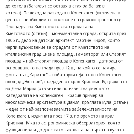
до хотела (багажът се оставя в стая за багаж в
хотела). Пешеходна разходка в Копенхаген (включена в
цената - необходимо е ползване на градски транспорт):
Площадът на Кметството със сградата на
Кметството (отвън) – монументална сграда, открита през
1905 г., дело на датския архитект Мартин Нироп, който
черпи вдъхновение за сградата от Кметството на
италианския град Сиена; площад „Гамелторв“ или Старият
площад – най-старият площад в Копенхаген, датиращ от
основаването на града през 12 в., на който се намира
фонтанът „Каритас“ – най-старият фонтан в Копенхаген;
площад „Нюторв“, създаден от крал Кристиян IV; църквата
на Дева Мария (отвън) или по-известна днес като
Катедралата на Копенхаген – красив пример за
неокласическа архитектура в Дания; Кръглата кула (отвън)
– една от най-разпознаваемите забележителности на
Копенхаген, издигната през 17 в. по времето на крал
Кристиян IV като астрономическа обсерватория, която
функционира и до днес като такава, а на върха на кулата