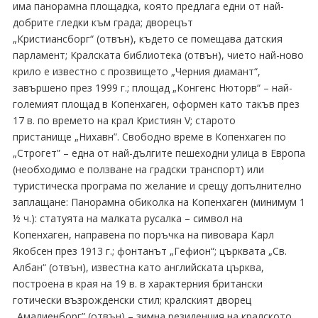
има панорамна площадка, която предлага едни от най-
добрите гледки към града; дворецът
„Кристиансборг“ (отвън), където се помещава датския
парламент; Кралската библиотека (отвън), чието най-ново
крило е известно с прозвището „Черния диамант“,
завършено през 1999 г.; площад „Конгенс Нюторв“ – най-
големият площад в Копенхаген, оформен като такъв през
17 в. по времето на крал Кристиян V; старото
пристанище „Нихавн”. Свободно време в Копенхаген по
„Строгет” – една от най-дългите пешеходни улица в Европа
(необходимо е ползване на градски транспорт) или
туристическа програма по желание и срещу допълнително
заплащане: Панорамна обиколка на Копенхаген (минимум 1
½ ч.): статуята на малката русалка – символ на
Копенхаген, направена по поръчка на пивовара Карл
Якобсен през 1913 г.; фонтанът „Гефион“; църквата „Св.
Албан“ (отвън), известна като английската църква,
построена в края на 19 в. в характерния британски
готически възрожденски стил; кралският дворец
„Амалиенборг” (отвън) – зимна резиденция на кралското