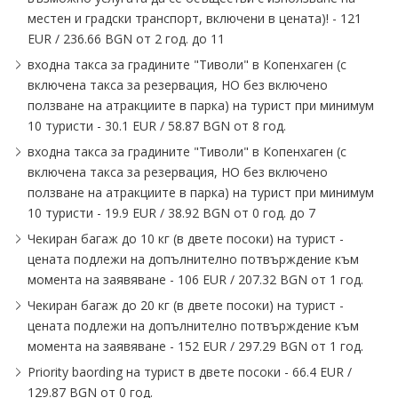
местен и градски транспорт, включени в цената)! - 121
EUR / 236.66 BGN от 2 год. до 11
входна такса за градините "Тиволи" в Копенхаген (с
включена такса за резервация, НО без включено
ползване на атракциите в парка) на турист при минимум
10 туристи - 30.1 EUR / 58.87 BGN от 8 год.
входна такса за градините "Тиволи" в Копенхаген (с
включена такса за резервация, НО без включено
ползване на атракциите в парка) на турист при минимум
10 туристи - 19.9 EUR / 38.92 BGN от 0 год. до 7
Чекиран багаж до 10 кг (в двете посоки) на турист -
цената подлежи на допълнително потвърждение към
момента на заявяване - 106 EUR / 207.32 BGN от 1 год.
Чекиран багаж до 20 кг (в двете посоки) на турист -
цената подлежи на допълнително потвърждение към
момента на заявяване - 152 EUR / 297.29 BGN от 1 год.
Priority baording на турист в двете посоки - 66.4 EUR /
129.87 BGN от 0 год.