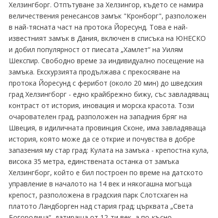
Хелзингборг. Отпътуване за Хелзингор, където се намира
величествения ренесансов замък "Кронборг", разположен
в най-тясната част на протока Йоресунд. Това е най-
известният замък в Дания, включен в списъка на ЮНЕСКО
и добил популярност от пиесата „Хамлет“ на Уилям
Шекспир. Свободно време за индивидуално посещение на
замъка. Екскурзията продължава с прекосяване на
протока Йоресунд с ферибот (около 20 мин) до шведския
град Хелзингборг - едно крайбрежно бижу, със завладяващ
контраст от история, иновация и морска красота. Този
очарователен град, разположен на западния бряг на
Швеция, в идиличната провинция Сконе, има завладяваща
история, която може да се открие и почувства в добре
запазения му стар град: Кулата на замъка - крепостна кула,
висока 35 метра, единствената останка от замъка
Хелзингборг, който е бил построен по време на датското
управление в началото на 14 век и някогашна могъща
крепост, разположена в градския парк Слотсхаген на
платото Ландборген над стария град; църквата „Света
Богородица“, датираща от 12-ти век, а по-късно