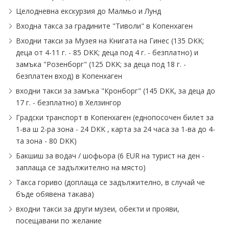
Целодневна екскурзия до Малмьо и Лунд
Входна такса за градините "Тиволи" в Копенхаген
Входни такси за Музея на Книгата на Гинес (135 DKK;
деца от 4-11 г. - 85 DKK; деца под 4 г. - безплатно) и
замъка "Розенборг" (125 DKK; за деца под 18 г. -
безплатен вход) в Копенхаген
входни такси за замъка "Кронборг" (145 DKK, за деца до
17 г. - безплатно) в Хелзингор
Градски транспорт в Копенхаген (еднопосочен билет за
1-ва ш 2-ра зона - 24 DKK , карта за 24 часа за 1-ва до 4-
та зона - 80 DKK)
Бакшиш за водач / шофьора (6 EUR на турист на ден -
заплаща се задължително на място)
Такса гориво (доплаща се задължително, в случай че
бъде обявена такава)
входни такси за други музеи, обекти и прояви,
посещавани по желание