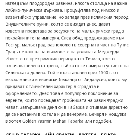
изглед към плодородна равнина, някога столица на важна
либико-пуническа държава. Процъфтява под Римско и
византийско управление, но запада през ислямския период.
Внушителните руини, които се виждат днес, дават
известна представа за ресурсите на малък римски град в
покрайнините на империя. След обяд продължаваме към
Тестур, малък град, разположен в северната част на Тунис.
Градът е кацнал на хълмовете на долината Меджерда.
Известен е през римския период като Тичила, което
означава зелената трева, тъй като се намира в устието на
Силянската долина. Той е възстановен през 1500 г. от
мюсюлмански и еврейски бежанци от Андалусия, които му
придават отличителен характер в сградата и
оформлението. Днес това е популярно поклонение за
евреите, които посещават гробницата на равин Фраджи
Чават. Завършваме деня си в Табарка и отиваме директно
да се настаним в хотела и да вечеряме. Вечеря и нощувка
в хотел Golden Yasmin Mehari Tabarka или подобен.
ДЕН 5: ТАБАРКА - АЙН ДРАХЕМ - ДЖЕББА - ЕЛ КЕФ