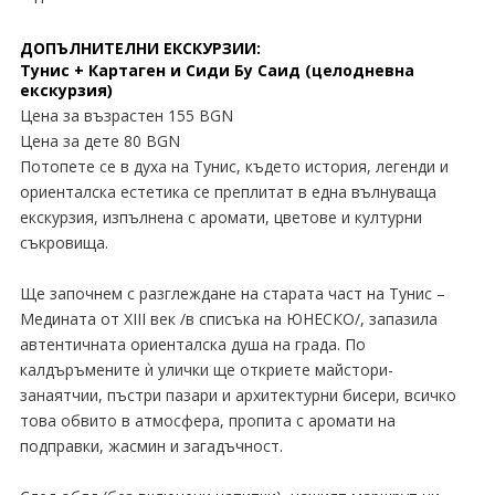
ДОПЪЛНИТЕЛНИ ЕКСКУРЗИИ:
Тунис + Картаген и Сиди Бу Саид (целодневна
екскурзия)
Цена за възрастен 155 BGN
Цена за дете 80 BGN
Потопете се в духа на Тунис, където история, легенди и
ориенталска естетика се преплитат в една вълнуваща
екскурзия, изпълнена с аромати, цветове и културни
съкровища.
Ще започнем с разглеждане на старата част на Тунис –
Медината от XIII век /в списъка на ЮНЕСКО/, запазила
автентичната ориенталска душа на града. По
калдъръмените ѝ улички ще откриете майстори-
занаятчии, пъстри пазари и архитектурни бисери, всичко
това обвито в атмосфера, пропита с аромати на
подправки, жасмин и загадъчност.