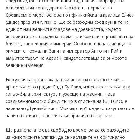
След обяд (без включени напитки), нашият маршрут ни
отвежда към легендарния Картаген – перлата на
Средиземно море, основан от финикийската кралица Елиса
(Дидо) през 814 г. пр.н.е. Ще се разходим сред руините на
един от най-великите градове на древността, където
историята се е вградена в земята и камъните разказват за
блясък, завоевания и империи. Особено впечатляващи са
римските термални бани на император Антонин Пий и
амфитеатърът на Адриан, свидетелстващи за римското
величие и умения.
Екскурзията продължава към истинско вдъхновение –
артистичното градче Сиди Бу Саид, известно с типичната
синьо-бяла архитектура и ухаещо на жасмин. Това
средиземноморско бижу, също в списъка на ЮНЕСКО, е
наричано „Тунизийският Монмартър“, където изкуството е
начин на живот, а всеки ъгъл прилича на картина.
Ще разполагате със свободно време, за да се разходите
из живописните улички, да се насладите на оригинално