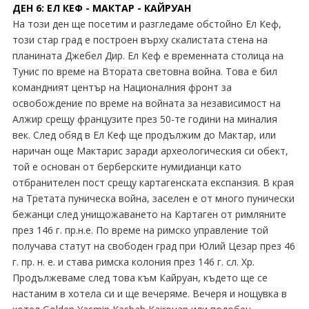
ДЕН 6: ЕЛ КЕФ - МАКТАР - КАЙРУАН
На този ден ще посетим и разгледаме обстойно Ел Кеф,
този стар град е построен върху скалистата стена на
планината Джебел Дир. Ел Кеф е временната столица на
Тунис по време на Втората световна война. Това е бил
командният център на Националния фронт за
освобождение по време на войната за независимост на
Алжир срещу французите през 50-те години на миналия
век. След обяд в Ел Кеф ще продължим до Мактар, или
наричан още Мактарис заради археологическия си обект,
той е основан от берберските нумидианци като
отбранителен пост срещу картагенската експанзия. В края
на Третата пуническа война, заселен е от много пунически
бежанци след унищожаването на Картаген от римляните
през 146 г. пр.н.е. По време на римско управление той
получава статут на свободен град при Юлий Цезар през 46
г. пр. н. е. и става римска колония през 146 г. сл. Хр.
Продължеваме след това към Кайруан, където ще се
настаним в хотела си и ще вечеряме. Вечеря и нощувка в