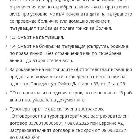
ограничения или по съребрена линия - до втора степен
вкл.), при условие, че към началната дата на пътуването
се провежда болнично или домашно лечение и
пътуващият трябва да полага грижи за болния.
1.3. Смърт на пътуващия.
1.4. Смърт на близък на пътуващия (съпруг/а), роднина
по права линия - без ограничения или по съребрена
линия - до втора степен вкл.).
За доказване на настъпилите обстоятелства,пътуващия
предоставя документите в заверено от него копие на
адрес: гр. Пловдив, ул. Райко Даскалов 53, ет. 2, ап. 25.
ТО се произнася в подходящ срок, но не повече от 5 раб.
дни от получаване на документите.
Туроператорът е със сключена застраховка
„Отговорност на туроператора“ чрез застрахователен
договор 03700100006001 / 08.09.2025 при Евроинс АД.
Застрахователният договор е със срок от 08.09.2025 г.
до 07.09.2026г.