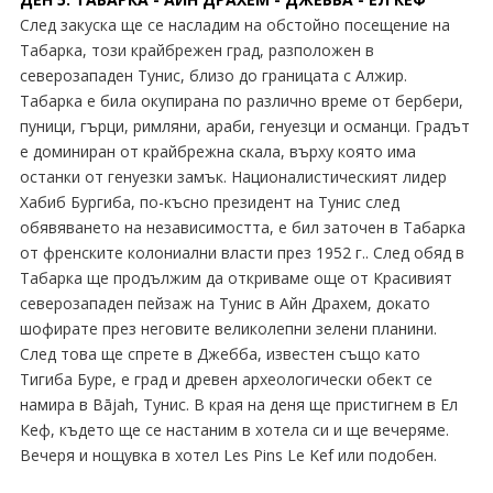
След закуска ще се насладим на обстойно посещение на
Табарка, този крайбрежен град, разположен в
северозападен Тунис, близо до границата с Алжир.
Табарка е била окупирана по различно време от бербери,
пуници, гърци, римляни, араби, генуезци и османци. Градът
е доминиран от крайбрежна скала, върху която има
останки от генуезки замък. Националистическият лидер
Хабиб Бургиба, по-късно президент на Тунис след
обявяването на независимостта, е бил заточен в Табарка
от френските колониални власти през 1952 г.. След обяд в
Табарка ще продължим да откриваме още от Красивият
северозападен пейзаж на Тунис в Айн Драхем, докато
шофирате през неговите великолепни зелени планини.
След това ще спрете в Джебба, известен също като
Тигиба Буре, е град и древен археологически обект се
намира в Bājah, Тунис. В края на деня ще пристигнем в Ел
Кеф, където ще се настаним в хотела си и ще вечеряме.
Вечеря и нощувка в хотел Les Pins Le Kef или подобен.