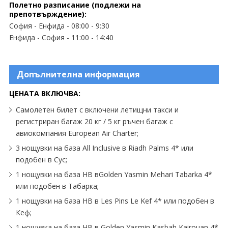
Полетно разписание (подлежи на
препотвърждение):
София - Енфида - 08:00 - 9:30
Енфида - София - 11:00 - 14:40
Допълнителна информация
ЦЕНАТА ВКЛЮЧВА:
Самолетен билет с включени летищни такси и
регистриран багаж 20 кг / 5 кг ръчен багаж с
авиокомпания European Air Charter;
3 нощувки на база All Inclusive в Riadh Palms 4* или
подобен в Сус;
1 нощувки на база HB вGolden Yasmin Mehari Tabarka 4*
или подобен в Табарка;
1 нощувки на база HB в Les Pins Le Kef 4* или подобен в
Кеф;
1 нощувка на база HB в Golden Yasmin Kasbah Kairouan 4*