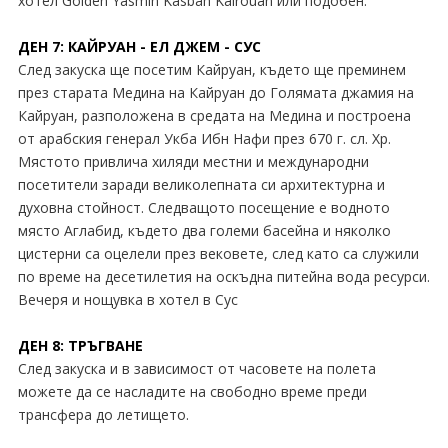
хотел Golden Yasmin Kasbah Kairouan или подобен.
ДЕН 7: КАЙРУАН - ЕЛ ДЖЕМ - СУС
След закуска ще посетим Кайруан, където ще преминем
през старата Медина на Кайруан до Голямата джамия на
Кайруан, разположена в средата на Медина и построена
от арабския генерал Укба Ибн Нафи през 670 г. сл. Хр.
Мястото привлича хиляди местни и международни
посетители заради великолепната си архитектурна и
духовна стойност. Следващото посещение е водното
място Аглабид, където два големи басейна и няколко
цистерни са оцелели през вековете, след като са служили
по време на десетилетия на оскъдна питейна вода ресурси.
Вечеря и нощувка в хотел в Сус
ДЕН 8: ТРЪГВАНЕ
След закуска и в зависимост от часовете на полета
можете да се насладите на свободно време преди
трансфера до летището.