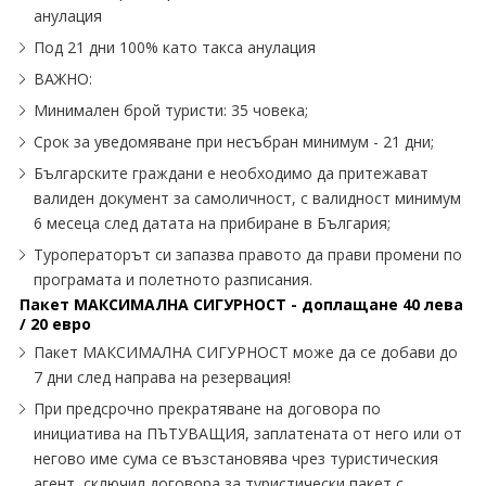
анулация
Под 21 дни 100% като такса анулация
ВАЖНО:
Минимален брой туристи: 35 човека;
Срок за уведомяване при несъбран минимум - 21 дни;
Българските граждани е необходимо да притежават
валиден документ за самоличност, с валидност минимум
6 месеца след датата на прибиране в България;
Туроператорът си запазва правото да прави промени по
програмата и полетното разписания.
Пакет МАКСИМАЛНА СИГУРНОСТ - доплащане 40 лева
/ 20 евро
Пакет МАКСИМАЛНА СИГУРНОСТ може да се добави до
7 дни след направа на резервация!
При предсрочно прекратяване на договора по
инициатива на ПЪТУВАЩИЯ, заплатената от него или от
негово име сума се възстановява чрез туристическия
агент, сключил договора за туристически пакет с