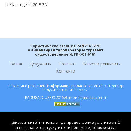
Цена за дете 20 BGN
Туристическа агенция РАДУГАТУРС
е лицензиран туроператор и турагент
с удостоверение № РКК-01-6161
За нас
Документи
Полезно
Банкови реквизити
Контакти
Този сайт е рекламен. Информация съгласно чл. 80 от ЗТ може да
получите в нашите офиси.
RADUGATOURS © 2015.Всички права запазени
„Бисквитките“ ни помагат да предоставяме услугите си. С
използването на услугите ни приемате, че можем да