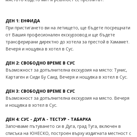
Екскурзии Швейцария
Екскурзии Швеция
ДЕН 1: ЕНФИДА
При пристигането ви на летището, ще бъдете посрещнати
от Вашия професионален екскурзовод и ще бъдете
трансферирани директно до хотела за престой в Хамамет.
Вечеря и нощувка в хотел в Сус.
ДЕН 2: СВОБОДНО ВРЕМЕ В СУС
Възможност за допълнителна екскурзия на място: Тунис,
Картаген и Сиди Бу Саид. Вечеря и нощувка в хотел в Сус.
ДЕН 3: СВОБОДНО ВРЕМЕ В СУС
Възможност за допълнителна екскурзия на място. Вечеря
и нощувка в хотел в Сус.
ДЕН 4: СУС - ДУГА - ТЕСТУР - ТАБАРКА
Започваме пътуването си в Дуга, град Туга, включен в
списъка на ЮНЕСКО, построен върху издигната местност с