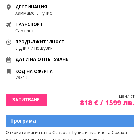
Контакти
Екскурзии Мароко
ДЕСТИНАЦИЯ
Хаммамет, Тунис
Екскурзии ОАЕ
0878 63 98 89
Запитване
ТРАНСПОРТ
Екскурзии Португалия
Самолет
Екскурзии Румъния
ПОСЛЕДВАЙТЕ НИ
ПРОДЪЛЖИТЕЛНОСТ
8 дни / 7 нощувки
Екскурзии Русия
ДАТИ НА ОТПЪТУВАНЕ
Екскурзии Сърбия
КОД НА ОФЕРТА
73319
Екскурзии Турция
Екскурзии Унгария
Цени от
ЗАПИТВАНЕ
818
€
/
1599
лв.
Екскурзии Франция
Екскурзии Хърватия
Програма
Екскурзии Чехия
Открийте магията на Северен Тунис и пустинята Сахара -
мястото където мит и реалност се преплитат.