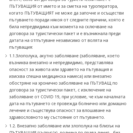
ПЪТУВАЩИЯ от името и за сметка на туроператора,
когато ПЪТУВАЩИЯТ не може да започне и осъществи
пътуването поради някоя от следните причини, която е
била непредвидима към момента на сключване на
договора за туристически пакет и е възникнала преди
датата на отпътуване независимо от волята на
пътуващия:
1.1.Злополука, акутно заболяване (заболяване, което
възниква внезапно и непредвидимо, представлява
опасност за живота или здравето на пътуващия и
изисква спешна медицинска намеса) или внезапно
обостряне на хронично заболяване на ПЪТУВАЩ по
договора за туристически пакет, с изключение на
заболяване от COVID 19, при условие, че към началната
дата на пътуването се провежда болнично или домашно
лечение и съществува опасност за влошаване на
здравословното му състояние от пътуването.
1.2. Внезапно заболяване или злополука на близък на
ПЪТУВАЩИЯ (съпруг/а), роднина по права линия - без